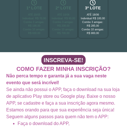
1º LOTE
2º LOTE
3º LOTE
ATÉ 20/05
ATÉ 10/06
ATÉ 18/06
Individual: R$ 70,00
Individual: R$ 80,00
Individual R$ 100,00
Combo 3 amigas:
Combo 3 amigas:
Combo 3 amigas:
R$ 198,00
R$ 208,00
R$ 285,00
Combo 10 amigas:
Combo 10 amigas:
Combo 10 amigas:
R$ 630,00
R$ 700,00
R$ 900,00
INSCREVA-SE!
COMO FAZER MINHA INSCRIÇÃO?
Não perca tempo e garanta já a sua vaga neste
evento que será incrível!
Se ainda não possui o APP, faça o download na sua loja
de aplicativo Play store ou Google play. Baixe o nosso
APP, se cadastre e faça a sua inscrição agora mesmo.
Estamos orando para que sua experiência seja única!
Seguem alguns passos para quem não tem o APP:
Faça o download do APP,