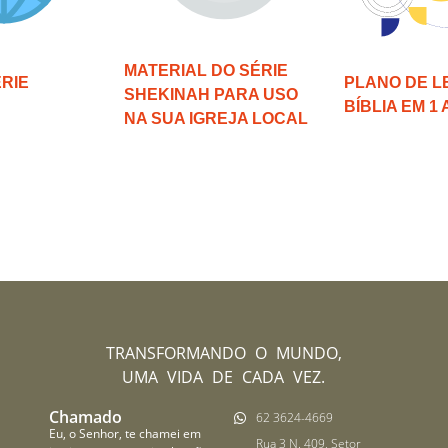
MATERIAL DO SÉRIE
ÉRIE
PLANO DE L
SHEKINAH PARA USO
BÍBLIA EM 1 
NA SUA IGREJA LOCAL
TRANSFORMANDO O MUNDO,
UMA VIDA DE CADA VEZ.
Chamado
62 3624-4669
Eu, o Senhor, te chamei em
Rua 3 N. 409, Setor