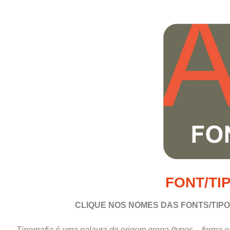
FONT/TI
CLIQUE NOS NOMES DAS
FONTS/TIP
Tipografia é uma palavra de origem grega (typos – forma e