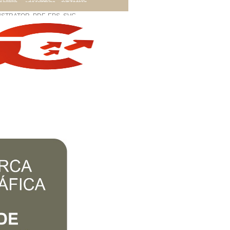
STRATOR, PDF, EPS, SVG…