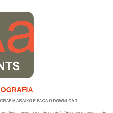
POGRAFIA
OGRAFIA
ABAIXO E FAÇA O DOWNLOAD
 graphein – escrita) e pode ser definida como o processo de