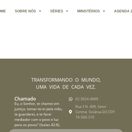
OME
SOBRE NÓS
SÉRIES
MINISTÉRIOS
AGENDA 2
TRANSFORMANDO O MUNDO,
UMA VIDA DE CADA VEZ.
Chamado
62 3624-4669
Eu, o Senhor, te chamei em
Rua 3 N. 409, Setor
justiça, tomar-te-ei pela mão,
Central, Goiânia-GO CEP:
te guardarei, e te farei
74-560-310
mediador com o povo e luz
para os povos” (Isaías 42:6).