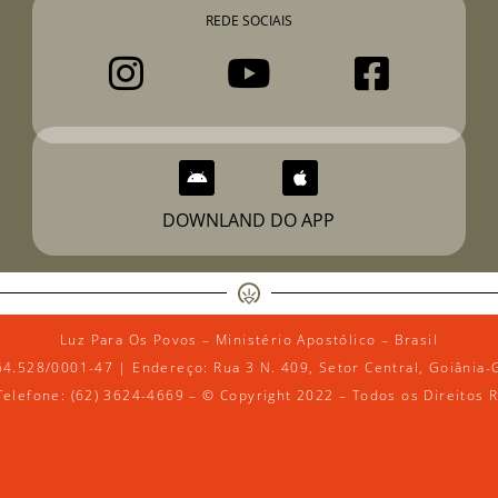
REDE SOCIAIS
DOWNLAND DO APP
Luz Para Os Povos – Ministério Apostólico – Brasil
64.528/0001-47 | Endereço: Rua 3 N. 409, Setor Central, Goiânia-
Telefone: (62) 3624-4669 – © Copyright 2022 – Todos os Direitos 