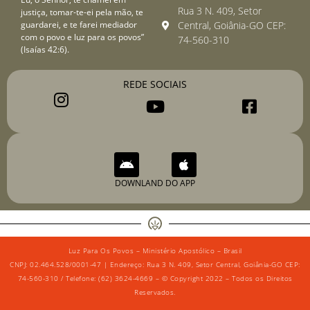
Rua 3 N. 409, Setor
justiça, tomar-te-ei pela mão, te
guardarei, e te farei mediador
Central, Goiânia-GO CEP:
com o povo e luz para os povos”
74-560-310
(Isaías 42:6).
REDE SOCIAIS
DOWNLAND DO APP
Luz Para Os Povos – Ministério Apostólico – Brasil
CNPJ: 02.464.528/0001-47 | Endereço: Rua 3 N. 409, Setor Central, Goiânia-GO CEP:
74-560-310 / Telefone: (62) 3624-4669 – © Copyright 2022 – Todos os Direitos
Reservados.