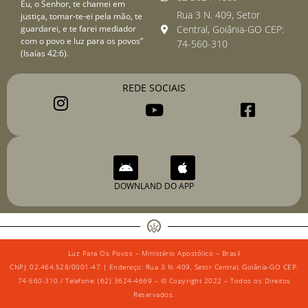
Eu, o Senhor, te chamei em
Rua 3 N. 409, Setor
justiça, tomar-te-ei pela mão, te
guardarei, e te farei mediador
Central, Goiânia-GO CEP:
com o povo e luz para os povos”
74-560-310
(Isaías 42:6).
REDE SOCIAIS
DOWNLAND DO APP
Luz Para Os Povos – Ministério Apostólico – Brasil
CNPJ: 02.464.528/0001-47 | Endereço: Rua 3 N. 409, Setor Central, Goiânia-GO CEP:
74-560-310 / Telefone: (62) 3624-4669 – © Copyright 2022 – Todos os Direitos
Reservados.