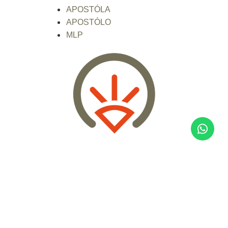
APOSTÓLA
APOSTÓLO
MLP
Ministramos com excelência a Palavra de
Deus influenciando pessoas, bairros, cidades
e países. A Bíblia é a nossa direção e o
nosso alvo. É o caminho por onde seguimos
e aonde queremos chegar.
FALE CONOSCO