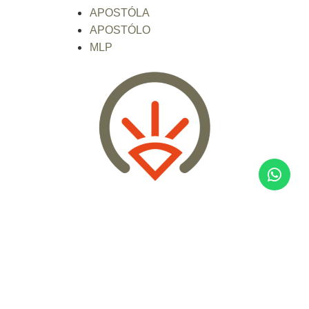
APOSTÓLA
APOSTÓLO
MLP
Ministramos com excelência a Palavra de
Deus influenciando pessoas, bairros, cidades
e países. A Bíblia é a nossa direção e o
nosso alvo. É o caminho por onde seguimos
e aonde queremos chegar.
FALE CONOSCO